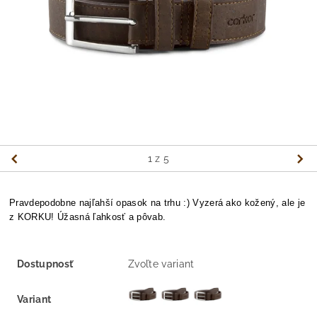
1
z 5
Pravdepodobne najľahší opasok na trhu :) Vyzerá ako kožený, ale je
z KORKU! Úžasná ľahkosť a pôvab.
Dostupnosť
Zvoľte variant
Variant