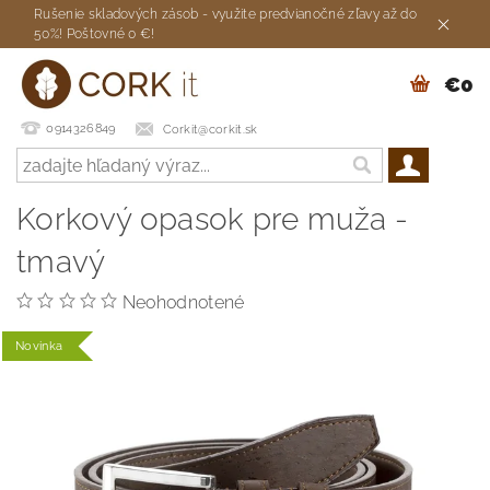
Rušenie skladových zásob - využite predvianočné zľavy až do
50%! Poštovné 0 €!
€0
0914326849
Corkit@corkit.sk
Korkový opasok pre muža -
tmavý
Neohodnotené
Novinka