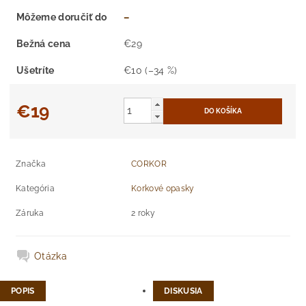
Môžeme doručiť do
–
Bežná cena
€29
Ušetríte
€10
(–34 %)
€19
Značka
CORKOR
Kategória
Korkové opasky
Záruka
2 roky
Otázka
POPIS
DISKUSIA