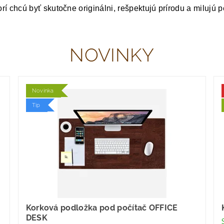
orí chcú byť skutočne originálni, rešpektujú prírodu a milujú 
NOVINKY
Novinka
Tip
Korková podložka pod počítač OFFICE
DESK