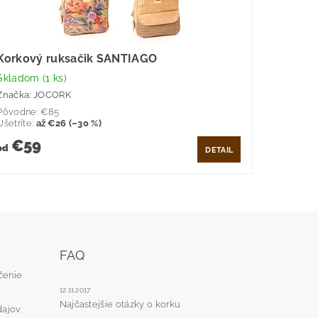
Korkový ruksačik SANTIAGO
Skladom
(1 ks)
Značka:
JOCORK
Pôvodne:
€85
Ušetríte
:
až €26 (–30 %)
€59
od
DETAIL
FAQ
čenie
12.11.2017
Najčastejšie otázky o korku
dajov