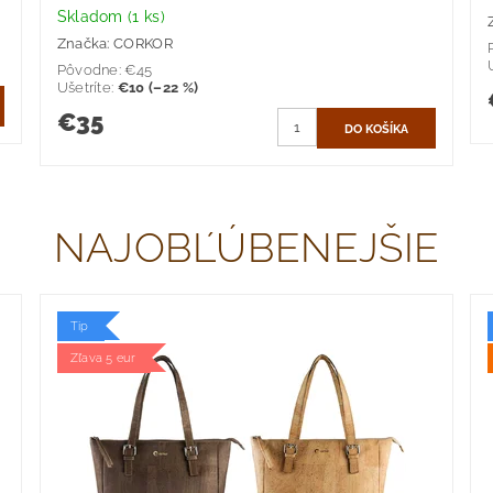
Skladom
(1 ks)
Značka:
CORKOR
Pôvodne:
€45
Ušetríte
:
€10 (–22 %)
€35
NAJOBĽÚBENEJŠIE
Tip
Zľava 5 eur