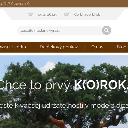
 50%! Poštovné 0 €!
0914326849
Corkit@corkit.sk
izajn z korku
Darčekový poukaz
O nás
Blog