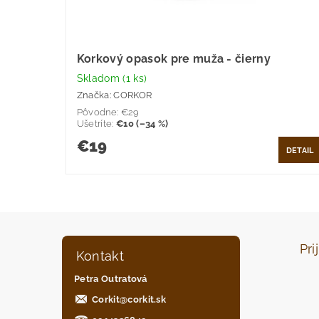
Korkový opasok pre muža - čierny
Skladom
(1 ks)
Značka:
CORKOR
Pôvodne:
€29
Ušetríte
:
€10 (–34 %)
€19
DETAIL
Pri
Kontakt
Petra Outratová
Corkit
@
corkit.sk