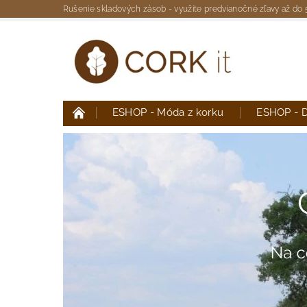
Rušenie skladových zásob - využite predvianočné zľavy až do
ESHOP - Móda z korku
ESHOP - D
Moja objednávka