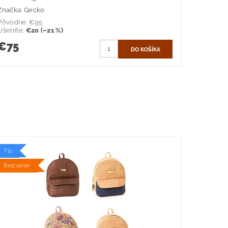
Značka:
Gecko
Pôvodne:
€95
Ušetríte
:
€20 (–21 %)
€75
Tip
Bestseller