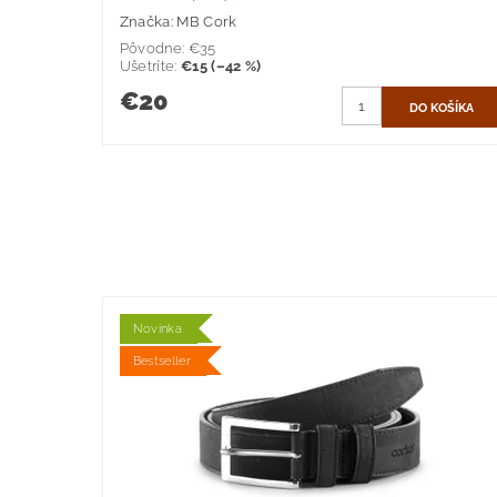
Značka:
MB Cork
Pôvodne:
€35
Ušetríte
:
€15 (–42 %)
€20
Novinka
Bestseller