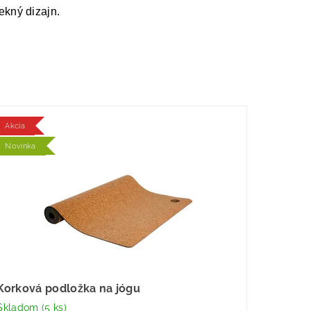
pekný dizajn.
Akcia
Novinka
Korková podložka na jógu
Skladom
(5 ks)