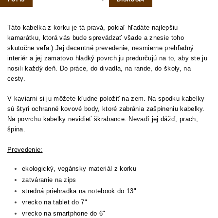
Táto kabelka z korku je tá pravá, pokiaľ hľadáte najlepšiu
kamarátku, ktorá vás bude sprevádzať všade a znesie toho
skutočne veľa:) Jej decentné prevedenie, nesmierne prehľadný
interiér a jej zamatovo hladký povrch ju predurčujú na to, aby ste ju
nosili každý deň. Do práce, do divadla, na rande, do školy, na
cesty.
V kaviarni si ju môžete kľudne položiť na zem. Na spodku kabelky
sú štyri
ochranné kovové body, ktoré zabránia zašpineniu kabelky.
Na povrchu kabelky nevidieť škrabance. Nevadí jej dážď, prach,
špina.
Prevedenie:
ekologický, vegánsky materiál z korku
zatváranie na zips
stredná priehradka na notebook do 13"
vrecko na tablet do 7"
vrecko na smartphone do 6"