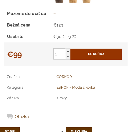
Môžeme doručiť do
–
Bežná cena
€129
Ušetríte
€30
(–23 %)
€99
Značka
CORKOR
Kategória
ESHOP - Móda z korku
Záruka
2 roky
Otázka
POPIS
DISKUSIA