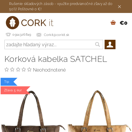
Rušenie skladových zásob - využite predvianočné zľavy až do
50%! Poštovné 0 €!
€0
0914326849
Corkit@corkit.sk
Korková kabelka SATCHEL
Neohodnotené
Tip
Zľava 5 eur