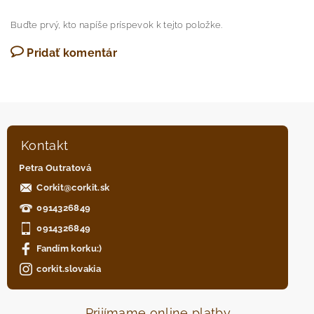
Buďte prvý, kto napíše príspevok k tejto položke.
Pridať komentár
Kontakt
Petra Outratová
Corkit
@
corkit.sk
0914326849
0914326849
Fandím korku:)
corkit.slovakia
Prijímame online platby