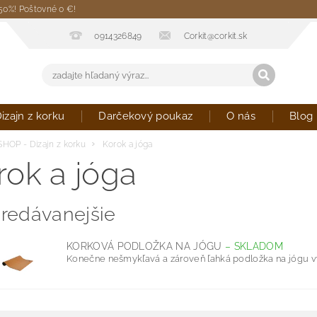
 50%! Poštovné 0 €!
0914326849
Corkit@corkit.sk
izajn z korku
Darčekový poukaz
O nás
Blog
SHOP - Dizajn z korku
Korok a jóga
rok a jóga
redávanejšie
KORKOVÁ PODLOŽKA NA JÓGU
–
SKLADOM
Konečne nešmykľavá a zároveň ľahká podložka na jógu výb