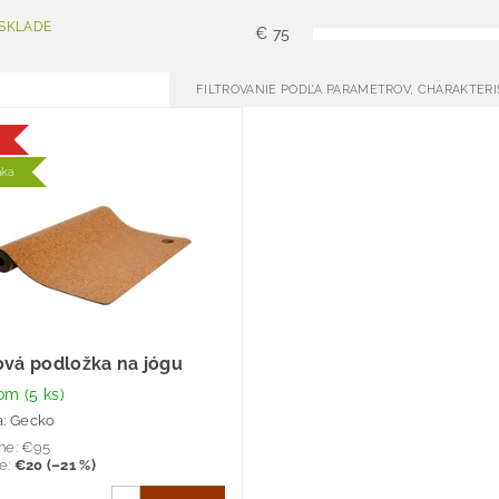
 SKLADE
€
75
FILTROVANIE PODĽA PARAMETROV, CHARAKTER
nka
ová podložka na jógu
dom
(5 ks)
a:
Gecko
ne:
€95
te
:
€20 (–21 %)