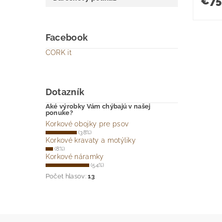
€75
Facebook
CORK it
Dotazník
Aké výrobky Vám chýbajú v našej
ponuke?
Korkové obojky pre psov
(38%)
Korkové kravaty a motýliky
(8%)
Korkové náramky
(54%)
Počet hlasov:
13