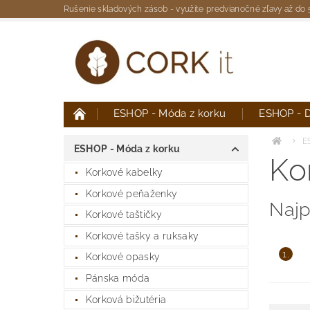
Rušenie skladových zásob - využite predvianočné zľavy až do
ESHOP - Móda z korku
ESHOP - D
Moja objednávka
E
ESHOP - Móda z korku
Ko
Korkové kabelky
Korkové peňaženky
Najp
Korkové taštičky
Korkové tašky a ruksaky
1.
Korkové opasky
Pánska móda
Korková bižutéria