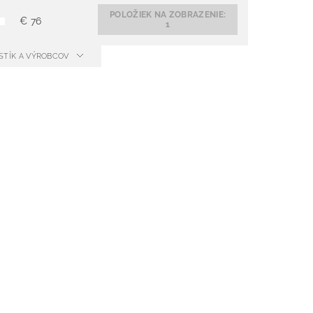
POLOŽIEK NA ZOBRAZENIE:
€
76
1
ISTÍK A VÝROBCOV