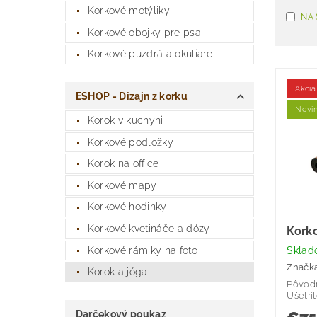
Korkové motýliky
NA
Korkové obojky pre psa
Korkové puzdrá a okuliare
Akcia
ESHOP - Dizajn z korku
Novi
Korok v kuchyni
Korkové podložky
Korok na office
Korkové mapy
Korkové hodinky
Korkové kvetináče a dózy
Kork
Skla
Korkové rámiky na foto
Značk
Korok a jóga
Pôvod
Ušetrí
Darčekový poukaz