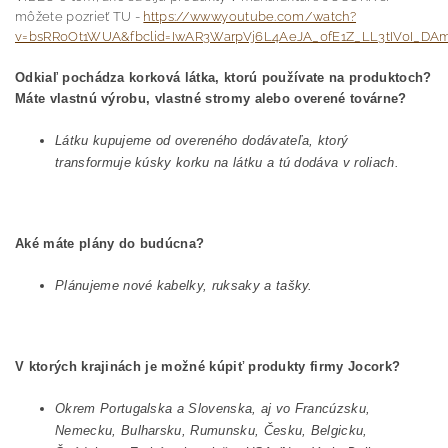
môžete pozrieť TU -
https://www.youtube.com/watch?
v=bsRR0Ot1WUA&fbclid=IwAR3WarpVj6L4AeJA_0fE1Z_LL3tIV0I_DA
Odkiaľ pochádza korková látka, ktorú používate na produktoch?
Máte vlastnú výrobu, vlastné stromy alebo overené továrne?
Látku kupujeme od overeného dodávateľa, ktorý
transformuje kúsky korku na látku a tú dodáva v roliach.
Aké máte plány do budúcna?
Plánujeme nové kabelky, ruksaky a tašky.
V ktorých krajinách je možné kúpiť produkty firmy Jocork?
Okrem Portugalska a Slovenska, aj vo Francúzsku,
Nemecku, Bulharsku, Rumunsku, Česku, Belgicku,