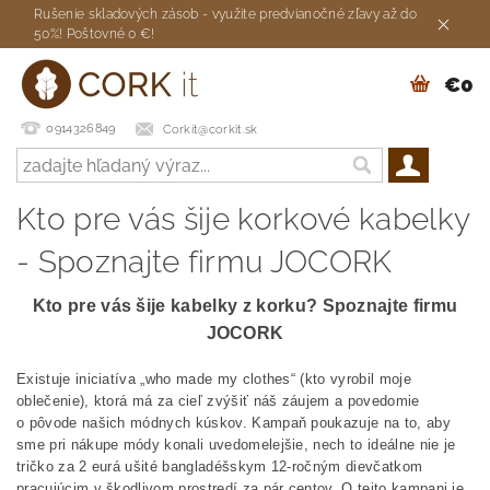
Rušenie skladových zásob - využite predvianočné zľavy až do
50%! Poštovné 0 €!
€0
0914326849
Corkit@corkit.sk
Kto pre vás šije korkové kabelky
- Spoznajte firmu JOCORK
Kto pre vás šije kabelky z korku? Spoznajte firmu
JOCORK
Existuje iniciatíva „who made my clothes“ (kto vyrobil moje
oblečenie), ktorá má za cieľ zvýšiť náš záujem a povedomie
o pôvode našich módnych kúskov. Kampaň poukazuje na to, aby
sme pri nákupe módy konali uvedomelejšie, nech to ideálne nie je
tričko za 2 eurá ušité bangladéšskym 12-ročným dievčatkom
pracujúcim v škodlivom prostredí za pár centov. O tejto kampani je