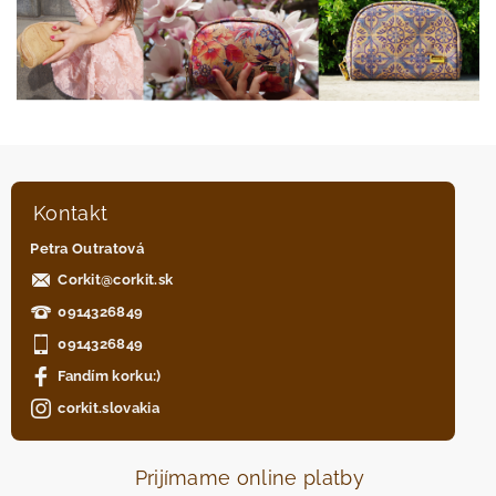
Kontakt
Petra Outratová
Corkit
@
corkit.sk
0914326849
0914326849
Fandím korku:)
corkit.slovakia
Prijímame online platby