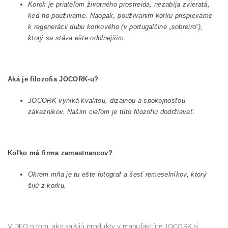
Korok je priateľom životného prostreida, nezabíja zvieratá,
keď ho používame. Naopak, používanim korku prispievame
k regenerácii dubu korkového (v portugalčine „sobreiro“),
ktorý sa stáva ešte odolnejším.
Aká je filozofia JOCORK-u?
JOCORK vyniká kvalitou, dizajnou a spokojnosťou
zákaznikov. Našim cieľom je túto filozofiu dodržiavať.
Koľko má firma zamestnancov?
Okrem mňa je tu ešte fotograf a šesť remeselníkov, ktorý
šijú z korku.
VIDEO o tom, ako sa šijú produkty v manufaktúre JOCORK si