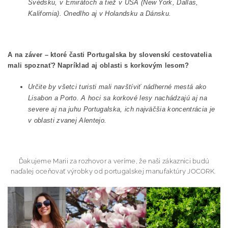
Švédsku, v Emirátoch a tiež v USA (New York, Dallas,
Kalifornia). Onedlho aj v Holandsku a Dánsku.
A na záver – ktoré časti Portugalska by slovenskí cestovatelia
mali spoznať? Napríklad aj oblasti s korkovým lesom?
Určite by všetci turisti mali navštíviť nádherné mestá ako
Lisabon a Porto. A hoci sa korkové lesy nachádzajú aj na
severe aj na juhu Portugalska, ich najväčšia koncentrácia je
v oblasti zvanej Alentejo.
Ďakujeme Marii za rozhovor a veríme, že naši zákaznici budú
naďalej oceňovať výrobky od portugalskej manufaktúry JOCORK.