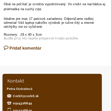
Obal na počítač je zvnútra vypolstrovaný. Vo vnútri sa nachádza aj
priehradka na suchý zips.
Ideálne pre max 17 palcové zariadenia. Odporúčame radšej
odmeriať Váš laptop nakoľko výrobok je ručne šitý a mierne
odchýlky nie sú vylúčené.
Rozmery: 28 x 40 x 3cm
Buďte prvý, kto napíše príspevok k tejto položke.
Pridať komentár
Kontakt
Petra Outratová
Corkit
@
corkit.sk
0914326849
0914326849