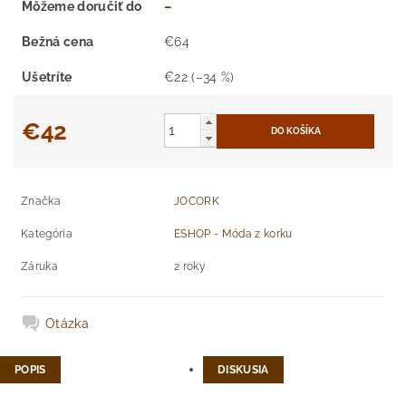
Môžeme doručiť do
–
Bežná cena
€64
Ušetríte
€22
(–34 %)
€42
Značka
JOCORK
Kategória
ESHOP - Móda z korku
Záruka
2 roky
Otázka
POPIS
DISKUSIA