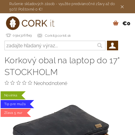
Rušenie skladových zásob - využite predvianočné zľavy až do
50%! Poštovné 0 €!
€0
0914326849
Corkit@corkit.sk
Korkový obal na laptop do 17"
STOCKHOLM
Neohodnotené
Novinka
Tip pre muža
Zľava 5 eur