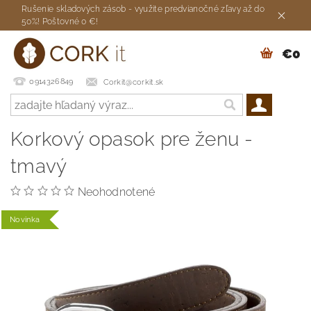
Rušenie skladových zásob - využite predvianočné zľavy až do
50%! Poštovné 0 €!
€0
0914326849
Corkit@corkit.sk
Korkový opasok pre ženu -
tmavý
Neohodnotené
Novinka