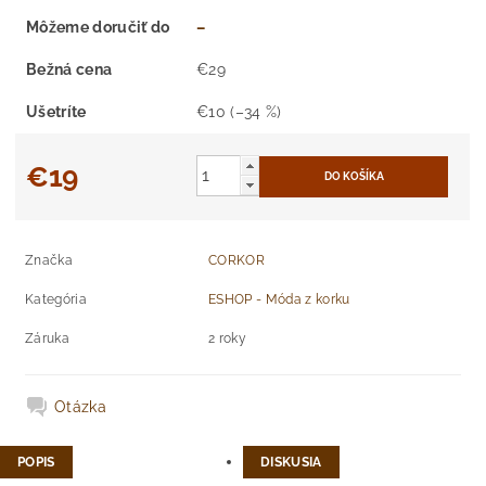
Môžeme doručiť do
–
Bežná cena
€29
Ušetríte
€10
(–34 %)
€19
Značka
CORKOR
Kategória
ESHOP - Móda z korku
Záruka
2 roky
Otázka
POPIS
DISKUSIA