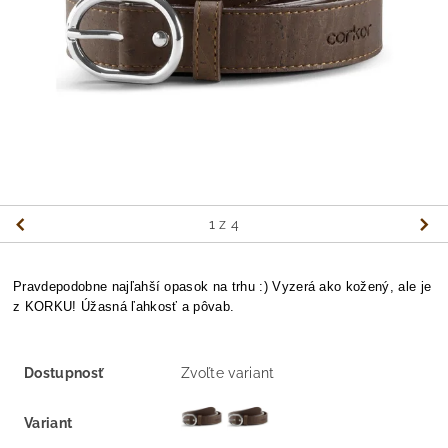
1
z 4
Pravdepodobne najľahší opasok na trhu :) Vyzerá ako kožený, ale je
z KORKU! Úžasná ľahkosť a pôvab.
Dostupnosť
Zvoľte variant
Variant