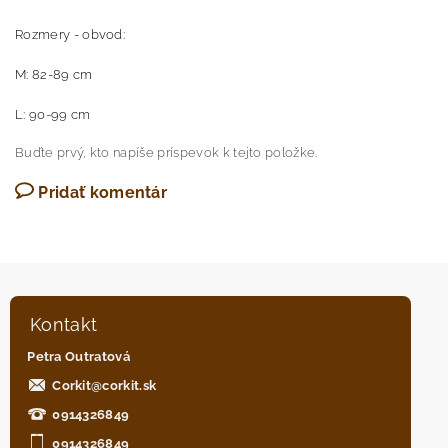
Rozmery - obvod:
M: 82-89 cm
L: 90-99 cm
Buďte prvý, kto napíše príspevok k tejto položke.
Pridať komentár
Kontakt
Petra Outratová
Corkit
@
corkit.sk
0914326849
0914326849