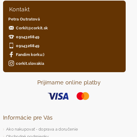
Kontakt
Petra Outratová
Corkit
@
corkit.sk
0914326849
0914326849
Fandím korku:)
corkit.slovakia
Prijímame online platby
Informácie pre Vás
Ako nakupovať - doprava a doručenie
Obchodné podmienky