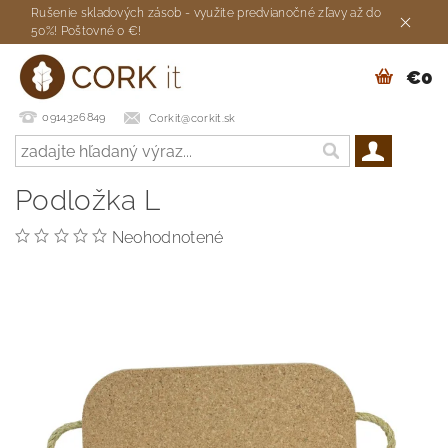
Rušenie skladových zásob - využite predvianočné zľavy až do
50%! Poštovné 0 €!
€0
0914326849
Corkit@corkit.sk
Podložka L
Neohodnotené