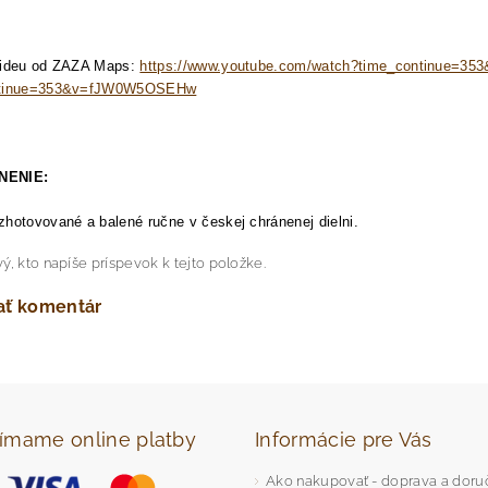
videu od ZAZA Maps:
https://www.youtube.com/watch?time_continue=
ntinue=353&v=fJW0W5OSEHw
NENIE:
hotovované a balené ručne v českej chránenej dielni.
ý, kto napíše príspevok k tejto položke.
ať komentár
jímame online platby
Informácie pre Vás
Ako nakupovať - doprava a doru