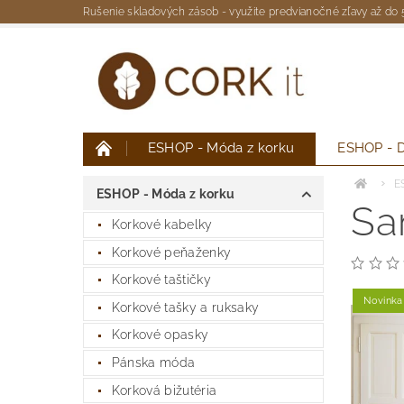
Rušenie skladových zásob - využite predvianočné zľavy až do
ESHOP - Móda z korku
ESHOP - D
Moja objednávka
E
ESHOP - Móda z korku
Sa
Korkové kabelky
Korkové peňaženky
Korkové taštičky
Novinka
Korkové tašky a ruksaky
Korkové opasky
Pánska móda
Korková bižutéria