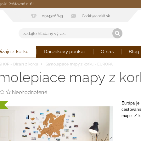
 50%! Poštovné 0 €!
0914326849
Corkit@corkit.sk
izajn z korku
Darčekový poukaz
O nás
Blog
SHOP - Dizajn z korku
Samolepiace mapy z korku - EURÓPA
molepiace mapy z ko
Neohodnotené
Európa je
cestovanie
mape. Z k