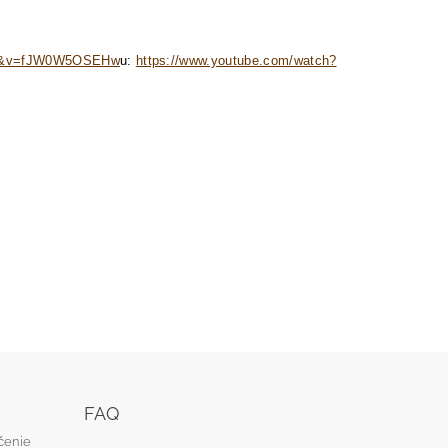
353&v=fJW0W5OSEHw
u:
https://www.youtube.com/watch?
FAQ
čenie