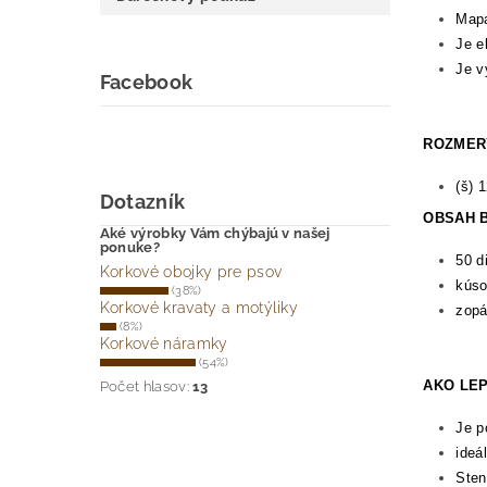
Mapa
Je e
Je v
Facebook
ROZMER
(š) 
Dotazník
OBSAH 
Aké výrobky Vám chýbajú v našej
ponuke?
50 d
Korkové obojky pre psov
kúso
(38%)
Korkové kravaty a motýliky
zopá
(8%)
Korkové náramky
(54%)
AKO LEP
Počet hlasov:
13
Je p
ideá
Sten