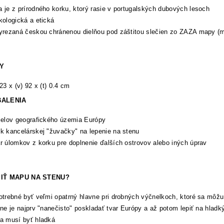
 je z prírodného korku, ktorý rasie v portugalských dubových lesoch
kologická a etická
yrezaná českou chránenou dielňou pod záštitou slečien zo ZAZA mapy (
Y
123 x (v) 92 x (t) 0.4 cm
BALENIA
ielov geografického územia Európy
k kancelárskej "žuvačky" na lepenie na stenu
r úlomkov z korku pre doplnenie ďalších ostrovov alebo iných úprav
IŤ MAPU NA STENU?
otrebné byť veľmi opatrný hlavne pri drobných výčnelkoch, ktoré sa môžu
lne je najprv "nanečisto" poskladať tvar Európy a až potom lepiť na hladk
a musí byť hladká