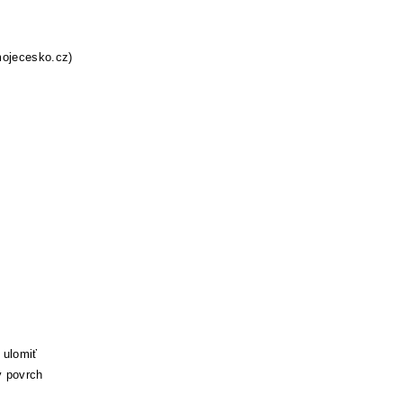
mojecesko.cz)
 ulomiť
ý povrch