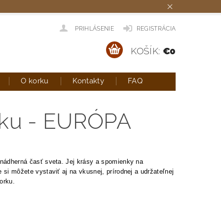
PRIHLÁSENIE
REGISTRÁCIA
KOŠÍK:
€0
O korku
Kontakty
FAQ
rku - EURÓPA
 nádherná časť sveta. Jej krásy a spomienky na
 si môžete vystaviť aj na vkusnej, prírodnej a udržateľnej
orku.