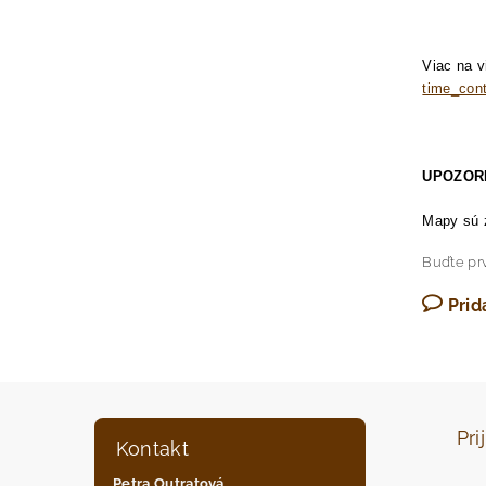
Viac na 
time_co
UPOZOR
Mapy sú z
Buďte prv
Prid
Pri
Kontakt
Petra Outratová