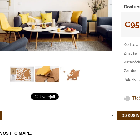
Dostup
€95
Kód tova
Značka
Kategóri
Záruka
Položka 
Tla
DISKUSIA
VOSTI O MAPE: