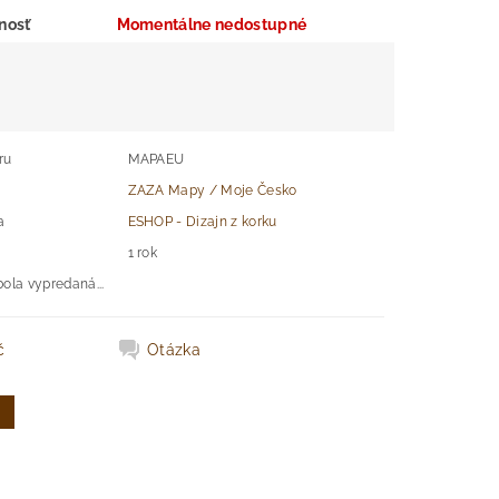
nosť
Momentálne nedostupné
ru
MAPAEU
ZAZA Mapy / Moje Česko
a
ESHOP - Dizajn z korku
1 rok
bola vypredaná...
č
Otázka