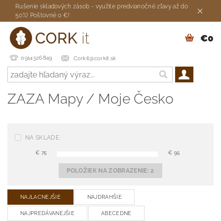
Rušenie skladových zásob - využite predvianočné zľavy až do
50%! Poštovné 0 €!
€0
0914326849
Corkit@corkit.sk
ZAZA Mapy / Moje Česko
NA SKLADE
€
75
€
95
POLOŽIEK NA ZOBRAZENIE:
2
NAJLACNEJŠIE
NAJDRAHŠIE
NAJPREDÁVANEJŠIE
ABECEDNE