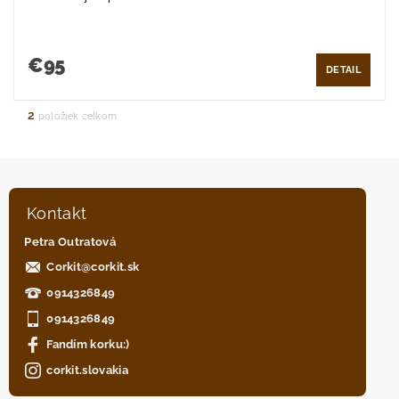
€95
DETAIL
2
položiek celkom
Kontakt
Petra Outratová
Corkit
@
corkit.sk
0914326849
0914326849
Fandím korku:)
corkit.slovakia