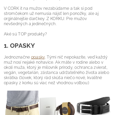
V CORK it na mužov nezabúdame a tak si pod
stromčekom už nemusia nájsť len ponožky, ale aj
orginálnejšie darčkey. Z KORKU. Pre mužov
nevšedných a jedinečných.
Aké sú TOP produkty?
1. OPASKY
Jednoznačne
opasky
. Tými nič nepokazíte, veď každý
muž nosí nejaké nohavice. Ak máte v rodine alebo v
okolí muža, ktorý je milovník prírody, ochranca zvierat,
vegán, vegetarián, zástanca udržateľného života alebo
skrátka človek, ktorý rád skúša niečo nové, kvalitné
opasky z korku sú viac než vhodnou voľbou:)