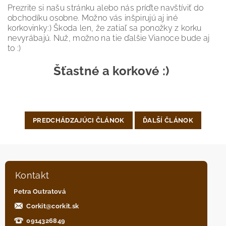
Prezrite si našu stránku alebo nás príďte navštíviť do
obchodíku osobne. Možno vás inšpirujú aj iné
korkovinky:) Škoda len, že zatiaľ sa ponožky z korku
nevyrábajú. Nuž, možno na tie ďalšie Vianoce bude aj
to :)
Šťastné a korkové :)
PREDCHÁDZAJÚCI ČLÁNOK
ĎALŠÍ ČLÁNOK
Kontakt
Petra Outratová
Corkit
@
corkit.sk
0914326849