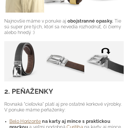
Najnovšie máme v ponuke aj
obojstranné opasky.
Tie
sú super pre tých, ktorí sa nevedia rozhodnúť, či čierny
alebo hnedý :)
2. PEŇAŽENKY
Rovnaká "cieľovka" platí aj pre ostatné korkové výrobky.
V ponuke máme peňaženky:
Belo Horizonte
na karty aj mince s praktickou
prackou
a veľmi podobná
Curitiba
na karty aj mince