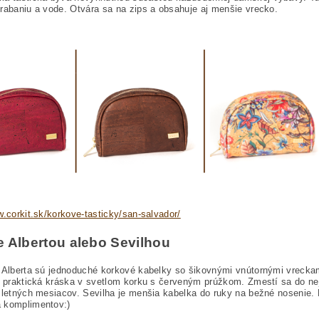
rabaniu a vode. Otvára sa na zips a obsahuje aj menšie vrecko.
w.corkit.sk/korkove-tasticky/san-salvador/
e Albertou alebo Sevilhou
 Alberta sú jednoduché korkové kabelky so šikovnými vnútornými vreckam
e praktická kráska v svetlom korku s červeným prúžkom. Zmestí sa do ne
 letných mesiacov. Sevilha je menšia kabelka do ruky na bežné nosenie. 
 komplimentov:)