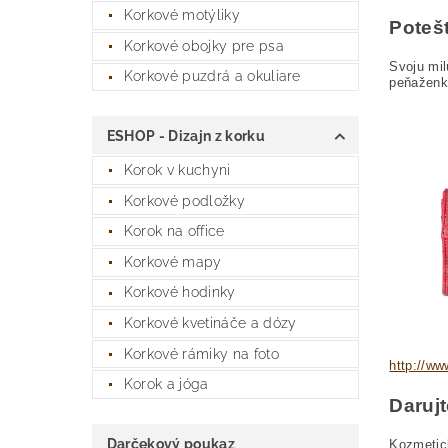
Korkové motýliky
Poteš
Korkové obojky pre psa
Svoju mil
Korkové puzdrá a okuliare
peňaženka
ESHOP - Dizajn z korku
Korok v kuchyni
Korkové podložky
Korok na office
Korkové mapy
Korkové hodinky
Korkové kvetináče a dózy
Korkové rámiky na foto
http://ww
Korok a jóga
Daruj
Darčekový poukaz
Kozmetic