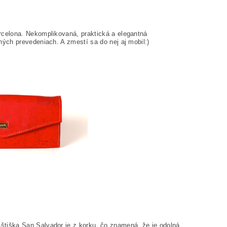
celona. Nekomplikovaná, praktická a elegantná
ých prevedeniach. A zmestí sa do nej aj mobil:)
tiška San Salvador je z korku, čo znamená, že je odolná