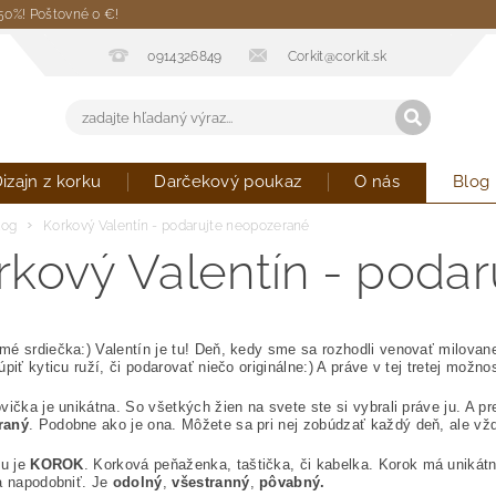
 50%! Poštovné 0 €!
0914326849
Corkit@corkit.sk
izajn z korku
Darčekový poukaz
O nás
Blog
log
Korkový Valentín - podarujte neopozerané
rkový Valentín - poda
8
é srdiečka:) Valentín je tu! Deň, kedy sme sa rozhodli venovať milovane
úpiť kyticu ruží, či podarovať niečo originálne:) A práve v tej tretej možn
vička je unikátna. So všetkých žien na svete ste si vybrali práve ju. A pr
raný
. Podobne ako je ona. Môžete sa pri nej zobúdzať každý deň, ale vžd
ou je
KOROK
. Korková peňaženka, taštička, či kabelka. Korok má unikát
a napodobniť. Je
odolný
,
všestranný
,
pôvabný.