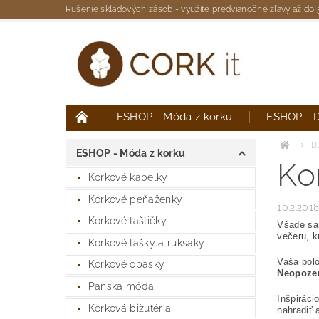
Rušenie skladových zásob - využite predvianočné zľavy až do
ESHOP - Móda z korku
ESHOP - D
Moja objednávka
B
ESHOP - Móda z korku
Ko
Korkové kabelky
Korkové peňaženky
10.2.201
Korkové taštičky
Všade sam
večeru, k
Korkové tašky a ruksaky
Vaša polo
Korkové opasky
Neopoze
Pánska móda
Inšpiráci
Korková bižutéria
nahradiť 