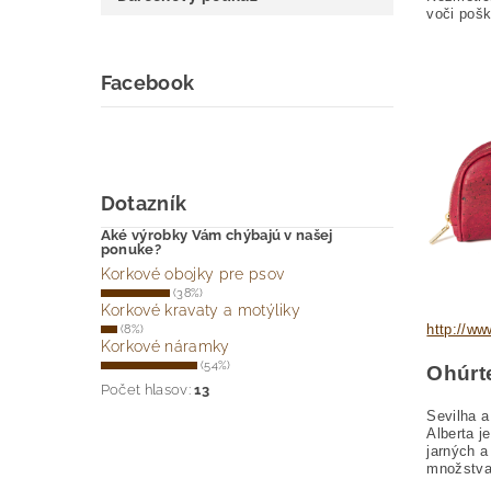
voči pošk
Facebook
Dotazník
Aké výrobky Vám chýbajú v našej
ponuke?
Korkové obojky pre psov
(38%)
Korkové kravaty a motýliky
http://ww
(8%)
Korkové náramky
(54%)
Ohúrt
Počet hlasov:
13
Sevilha a
Alberta j
jarných a
množstva