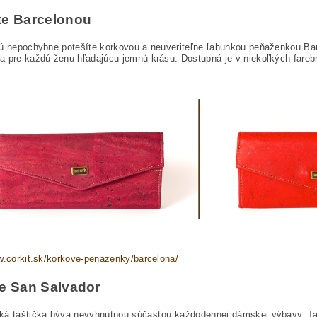
te Barcelonou
ú nepochybne potešíte korkovou a neuveriteľne ľahunkou peňaženkou Bar
 pre každú ženu hľadajúcu jemnú krásu. Dostupná je v niekoľkých farebn
w.corkit.sk/korkove-penazenky/barcelona/
te San Salvador
ká taštička býva nevyhnutnou súčasťou každodennej dámskej výbavy. Taš