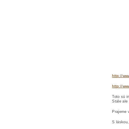
http://ww
http://ww
Toto sú i
Stále ale
Prajeme 
S láskou,