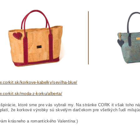
w.corkit.sk/korkove-kabelky/sevilha-blue/
w.corkit.sk/moda-z-korku/alberta/
nšpirácie, ktoré sme pre vás vybrali my. Na stránke CORK it však toho nájd
 platí, že korkové výrobky sú skvelým darčekom pre všetkých ľudí milujúcic
vám krásneho a romantického Valentína:)