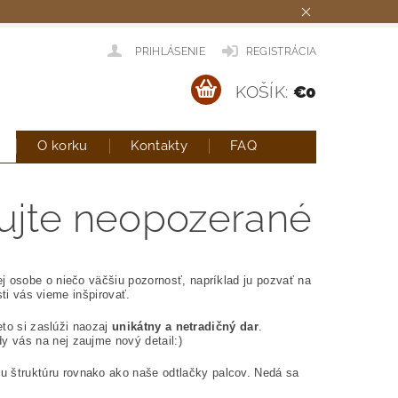
PRIHLÁSENIE
REGISTRÁCIA
KOŠÍK:
€0
O korku
Kontakty
FAQ
rujte neopozerané
j osobe o niečo väčšiu pozornosť, napríklad ju pozvať na
osti vás vieme inšpirovať.
eto si zaslúži naozaj
unikátny a netradičný dar
.
y vás na nej zaujme nový detail:)
nu štruktúru rovnako ako naše odtlačky palcov. Nedá sa