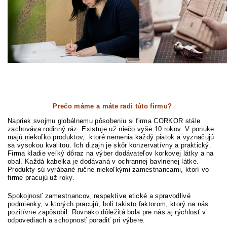
Prečo máme a máte radi túto firmu?
Napriek svojmu globálnemu pôsobeniu si firma CORKOR stále
zachováva rodinný ráz. Existuje už niečo vyše 10 rokov. V ponuke
majú niekoľko produktov, ktoré nemenia každý piatok a vyznačujú
sa vysokou kvalitou. Ich dizajn je skôr konzervatívny a praktický.
Firma kladie veľký dôraz na výber dodávateľov korkovej látky a na
obal. Každá kabelka je dodávaná v ochrannej bavlnenej látke.
Produkty sú vyrábané ručne niekoľkými zamestnancami, ktorí vo
firme pracujú už roky.
Spokojnosť zamestnancov, respektíve etické a spravodlivé
podmienky, v ktorých pracujú, boli takisto faktorom, ktorý na nás
pozitívne zapôsobil. Rovnako dôležitá bola pre nás aj rýchlosť v
odpovediach a schopnosť poradiť pri výbere.