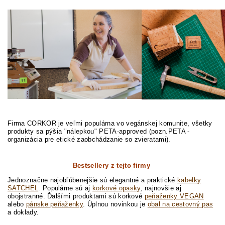
Firma CORKOR je veľmi populárna vo vegánskej komunite, všetky
produkty sa pýšia "nálepkou" PETA-approved (pozn.PETA -
organizácia pre etické zaobchádzanie so zvieratami).
Bestsellery z tejto firmy
Jednoznačne najobľúbenejšie sú elegantné a praktické
kabelky
SATCHEL
. Populárne sú aj
korkové opasky
, najnovšie aj
obojstranné. Ďalšími produktami sú korkové
peňaženky VEGAN
alebo
pánske peňaženky
. Úplnou novinkou je
obal na cestovný pas
a doklady.