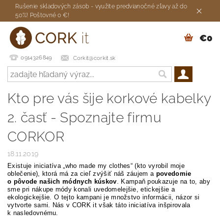
Rušenie skladových zásob - využite predvianočné zľavy až do
50%! Poštovné 0 €!
€0
0914326849
Corkit@corkit.sk
Kto pre vás šije korkové kabelky
2. časť - Spoznajte firmu
CORKOR
18.11.2019
Existuje iniciatíva „who made my clothes“ (kto vyrobil moje
oblečenie), ktorá má za cieľ zvýšiť náš záujem a
povedomie
o pôvode našich módnych kúskov
. Kampaň poukazuje na to, aby
sme pri nákupe módy konali uvedomelejšie, etickejšie a
ekologickejšie. O tejto kampani je množstvo informácii, názor si
vytvorte sami. Nás v CORK it však táto iniciatíva inšpirovala
k nasledovnému.