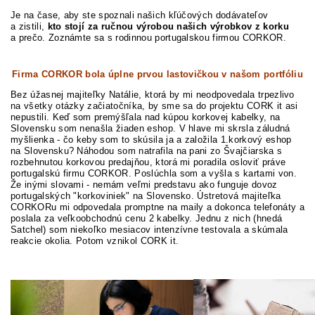
Je na čase, aby ste spoznali našich kľúčových dodávateľov
a zistili,
kto stojí za ručnou výrobou našich výrobkov z korku
a prečo. Zoznámte sa s rodinnou portugalskou firmou CORKOR.
Firma CORKOR bola úplne prvou lastovičkou v našom portfóliu
Bez úžasnej majiteľky Natálie, ktorá by mi neodpovedala trpezlivo
na všetky otázky začiatočníka, by sme sa do projektu CORK it asi
nepustili. Keď som premýšľala nad kúpou korkovej kabelky, na
Slovensku som nenašla žiaden eshop. V hlave mi skrsla záludná
myšlienka - čo keby som to skúsila ja a založila 1.korkový eshop
na Slovensku? Náhodou som natrafila na pani zo Švajčiarska s
rozbehnutou korkovou predajňou, ktorá mi poradila osloviť práve
portugalskú firmu CORKOR. Poslúchla som a vyšla s kartami von.
Že inými slovami - nemám veľmi predstavu ako funguje dovoz
portugalských "korkoviniek" na Slovensko. Ústretová majiteľka
CORKORu mi odpovedala promptne na maily a dokonca telefonáty a
poslala za veľkoobchodnú cenu 2 kabelky. Jednu z nich (hnedá
Satchel) som niekoľko mesiacov intenzívne testovala a skúmala
reakcie okolia. Potom vznikol CORK it.