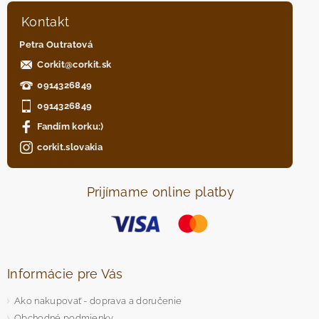
Kontakt
Petra Outratová
Corkit
@
corkit.sk
0914326849
0914326849
Fandím korku:)
corkit.slovakia
Prijímame online platby
Informácie pre Vás
Ako nakupovať - doprava a doručenie
Obchodné podmienky